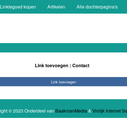
Linktegoed kopen
Artikelen
Alle dochterpagina's
Link toevoegen
Contact
Link toevoegen
ight © 2023 Onderdeel van
BaakmanMedia
&
Vrolijk Internet S